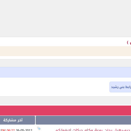
ابط بني رشيد
آخر مشاركة
06:22 PM
26-05-2012