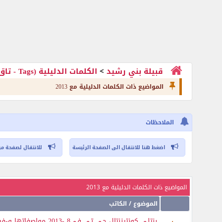
قبيلة بني رشيد
>
الكلمات الدليلية (Tags - تاق )
المواضيع ذات الكلمات الدليلية مع
2013
الملاحظات
اضغط هنا للانتقال الى الصفحة الرئيسة
للانتقال لصفحة مر
المواضيع ذات الكلمات الدليلية مع
2013
الموضوع / الكاتب
بنتلي كونتيننتال جي تي في8 -2013 مواصفاتها و-فيديو-يهبل يجنن روعة وكله حركات لايفوتكم