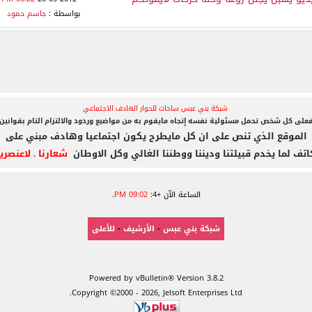
بواسطة :
جاسم حمود
شبكة بني عبس ساحات للحوار الهادف الاجتماعي
على كل شخص تحمل مسئولية نفسه إتجاه مايقوم به
من مواضيع وردود والالتزام التام بقوانين
الموقع الذي تنص على ان كل مايطرح يكون اجتماعيا وهادف مبني على
اتف لما يخدم قبيلتنا وديننا ووطننا الغالي وكل الاوطان
شعارنا . لاعنصري
الساعة الآن +4:
09:02 PM
.
شبكة بني عبس
-
الأرشيف
-
للأعلى
Powered by vBulletin® Version 3.8.2
Copyright ©2000 - 2026, Jelsoft Enterprises Ltd.