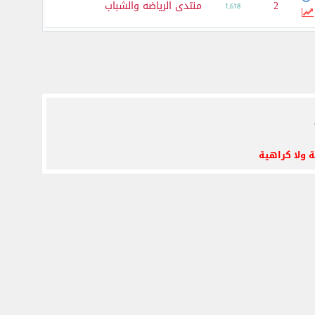
2
منتدى الرياضه والشباب
1,618
ة ولا كراهية