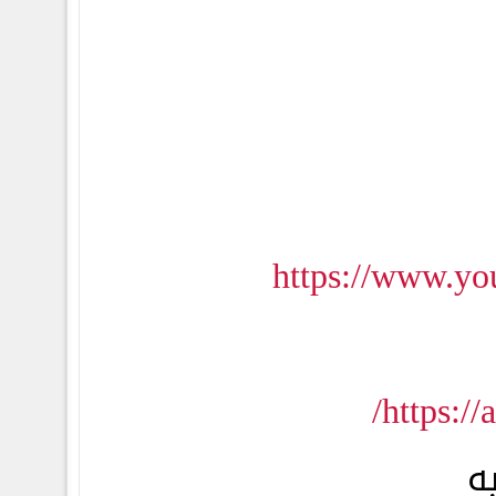
https://www.y
https:/
ه