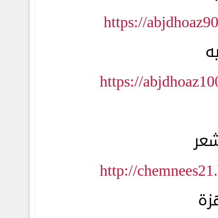
https://abjdhoaz9
ه
https://abjdhoaz1
شعر
http://chemnees21
زة