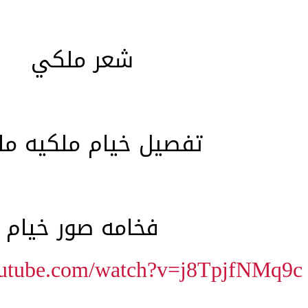
شعر ملكي
تفصيل خيام ملكيه مل
فخامه صور خيام
outube.com/watch?v=j8TpjfNMq9c