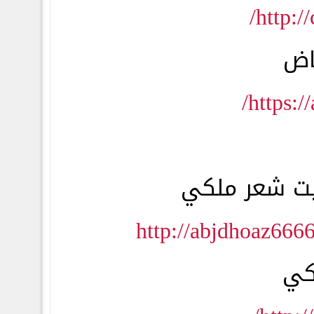
http:/
اض
https:/
يت شعر ملكي
http://abjdhoaz666
كي