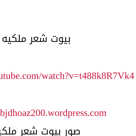
بيوت شعر ملكيه
outube.com/watch?v=t488k8R7Vk4
/abjdhoaz200.wordpress.com/
صور بيوت شعر ملكي