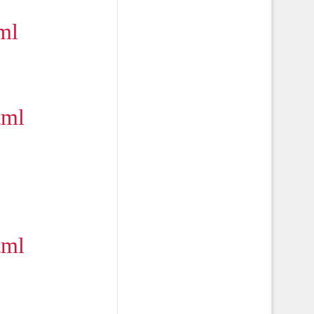
ml
tml
tml