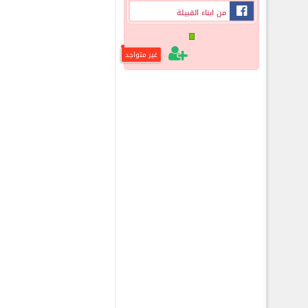
من ابناء القبيلة
غير متواجد