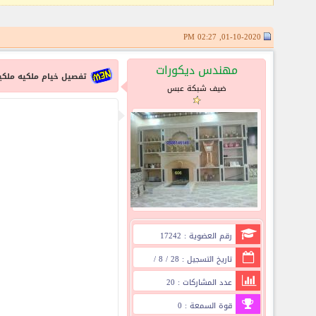
01-10-2020, 02:27 PM
مهندس ديكورات
تفصيل خيام ملكيه ملكي
ضيف شبكة عبس
رقم العضوية : 17242
تاريخ التسجيل : 28 / 8 /
2014
عدد المشاركات : 20
قوة السمعة : 0