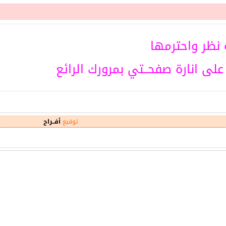
 نظر واحترمها
لى انارة صفحــتي بمرورك الرائع
توقيع
أفــراح