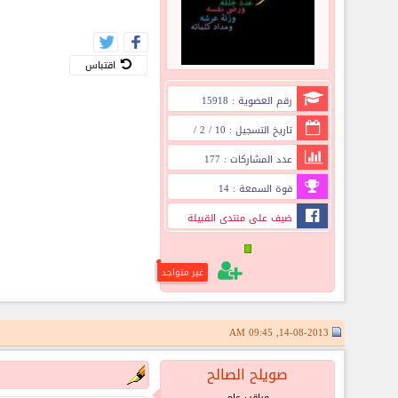
اقتباس
رقم العضوية : 15918
تاريخ التسجيل : 10 / 2 /
2013
عدد المشاركات : 177
قوة السمعة : 14
ضيف على منتدى القبيلة
غير متواجد
14-08-2013, 09:45 AM
صويلح الصالح
مراقب عام