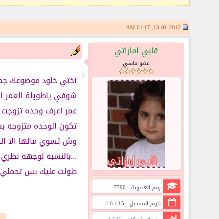
13-01-2012, 01:17 AM
قلبي إماراتي
عضو ماسي
أختي خلود موضوعك جمي
شوفي ياطويلة العمر ال
تكون الوحده متزوجه 
وش تسوي مالها الا الص
...بالنسبه لوجهه نظري 
طولت عليك بس تحملي 
رقم العضوية : 7790
تاريخ التسجيل : 15 / 6 /
2009