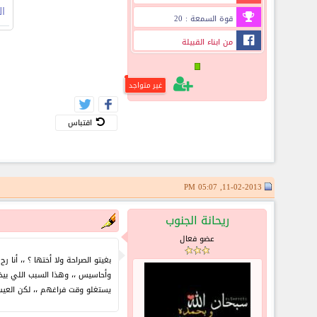
ا
قوة السمعة : 20
من ابناء القبيلة
غير متواجد
اقتباس
11-02-2013, 05:07 PM
ريحانة الجنوب
عضو فعال
بغيتو الصراحة ولا أختها ؟ ،، أنا
وأحاسيس ،، وهذا السبب اللي بيخ
يستغلو وقت فراغهم ،، لكن العيب