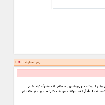
رقم المشاركة : [
36
]
لا حتى بينادوهم بكلام حلو ورومنسي يحسسهم بالعاطفة وأنه فيه مشاعر
صفة تذم المرأء أو الشباب وهناك في أشياء كثيرة يجب ان يبحثو عنها حتى