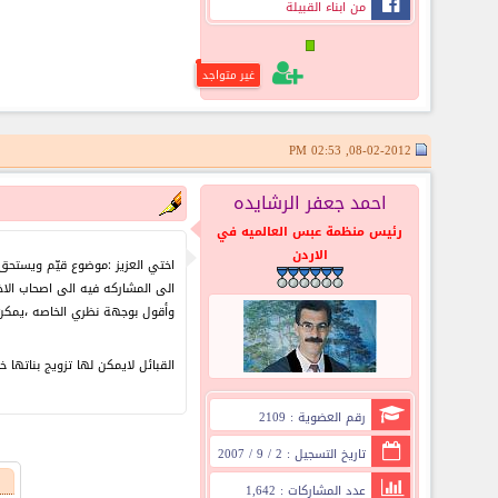
من ابناء القبيلة
غير متواجد
08-02-2012, 02:53 PM
احمد جعفر الرشايده
رئيس منظمة عبس العالميه في
الاردن
اختي العزيز :موضوع قيّم ويستحق
الى المشاركه فيه الى اصحاب الا
وأقول بوجهة نظري الخاصه ،يمكن 
القبائل لايمكن لها تزويج بناتها 
رقم العضوية : 2109
تاريخ التسجيل : 2 / 9 / 2007
عدد المشاركات : 1,642