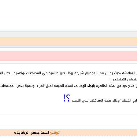
 المناقشه ،حيث يمس هذا الموضوع شريحه ربما تعتبر ظاهره في المجتمعات ،ولاسيما بعض المج
ختصاص الاجتماعي .
علاج جزء من هذه الظاهره بايجاد الوظائف لهذه الطبقه لقتل الفراغ ،وتنمية بعض المجتمعات 
؟!
خارج القبيله ؛وذلك بحجة المحافظه على النسب
توقيع
احمد جعفر الرشايده