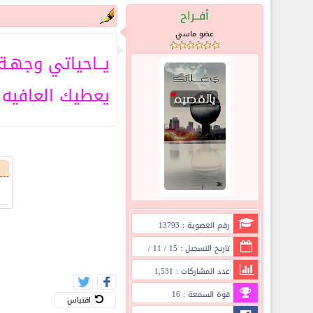
أفــراح
عضو ماسي
يــاحياتي وجهـة
يعطيك العافيه ع
رقم العضوية : 13793
تاريخ التسجيل : 15 / 11 /
2011
عدد المشاركات : 1,531
قوة السمعة : 16
اقتباس