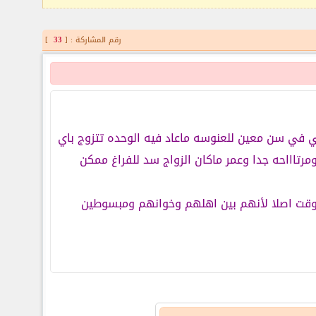
رقم المشاركة : [
33
]
لي في سن معين للعنوسه ماعاد فيه الوحده تتزوج باي
ج المناسب ومرتاااحه جدا وعمر ماكان الزواج سد للفراغ ممكن
م وقت اصلا لأنهم بين اهلهم وخوانهم ومبسوطين