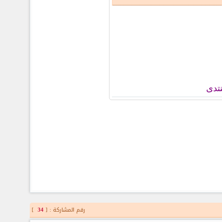
تدى
رقم المشاركة : [
34
]