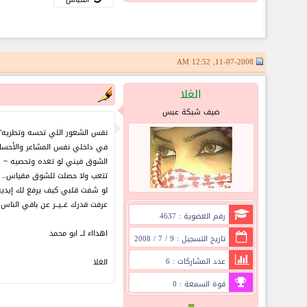
11-07-2008, 12:52 AM
الغلا
ضيف شبكة عبس
نفس الشعور اللي تحسه وتطريه"
في داخلي نفس المشاعر والأحس
الشوق فيني لو تعده وتحصيه ~
تتعب ولا حصلت للشوق مقياس..
لو شفت قلبي كيف يرفع لك إيديه
عرفت قدرك غــيــر عن باقي الناس.
رقم العضوية : 4637
اهدااء لــ ابو محمد
تاريخ التسجيل : 9 / 7 / 2008
عدد المشاركات : 6
الغلا
قوة السمعة : 0