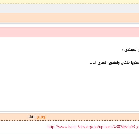
ج العريضي )
سكروا ملفي وافتحووا لغيري الباب
توقيع
الغلا
http://www.bani-3abs.org/pp/uploads/4383d6da03.g