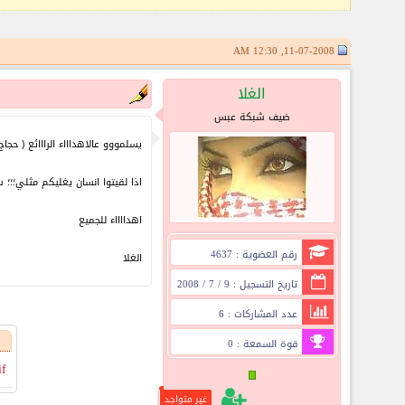
11-07-2008, 12:30 AM
الغلا
ضيف شبكة عبس
يسلمووو عالاهداااء الرااائع ( حجا
اذا لقيتوا انسان يغليكم مثلي؛؛؛ 
اهدااااء للجميع
رقم العضوية : 4637
الغلا
تاريخ التسجيل : 9 / 7 / 2008
عدد المشاركات : 6
قوة السمعة : 0
if
غير متواجد