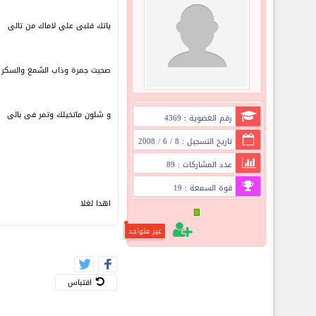
ياتك قلبى على لاماك من تالى
صحيت جمرة وذاب الشمع والسكر
و شلون ماتخيلك وتمر فى بالى
رقم العضوية : 4369
تاريخ التسجيل : 8 / 6 / 2008
عدد المشاركات : 89
قوة السمعة : 19
اهدا لغلا
غير متواجد
اقتباس