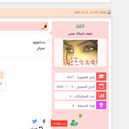
11-07-2008, 12:51 AM
الغلا
ضيف شبكة عبس
يسلمووو
عمراان
رقم العضوية : 4637
if
تاريخ التسجيل : 9 / 7 / 2008
عدد المشاركات : 6
قوة السمعة : 0
غير متواجد
اقتباس