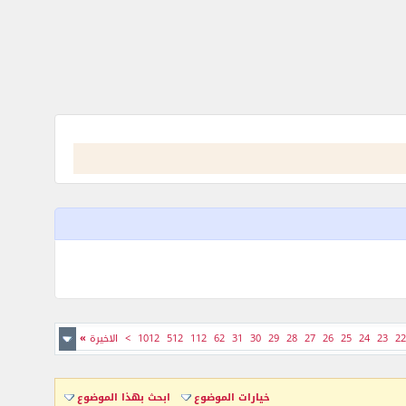
22
23
24
25
26
27
28
29
30
31
62
112
512
1012
>
الاخيرة
»
خيارات الموضوع
ابحث بهذا الموضوع