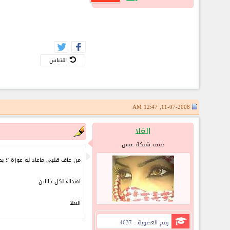
اقتباس
11-07-2008, 12:47 AM
الغلا
ضيف شبكة عبس
من عاف قلبي ماعاد له عوزة ؛؛ بص
اهدااء لكل خاااين
الغلا
رقم العضوية : 4637