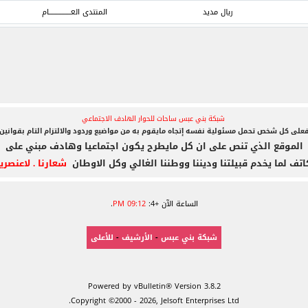
ريال مديد
المنتدى العــــــــــــــــام
شبكة بني عبس ساحات للحوار الهادف الاجتماعي
على كل شخص تحمل مسئولية نفسه إتجاه مايقوم به
من مواضيع وردود والالتزام التام بقوانين
الموقع الذي تنص على ان كل مايطرح يكون اجتماعيا وهادف مبني على
اتف لما يخدم قبيلتنا وديننا ووطننا الغالي وكل الاوطان
شعارنا . لاعنصري
الساعة الآن +4:
09:12 PM
.
شبكة بني عبس
-
الأرشيف
-
للأعلى
Powered by vBulletin® Version 3.8.2
Copyright ©2000 - 2026, Jelsoft Enterprises Ltd.