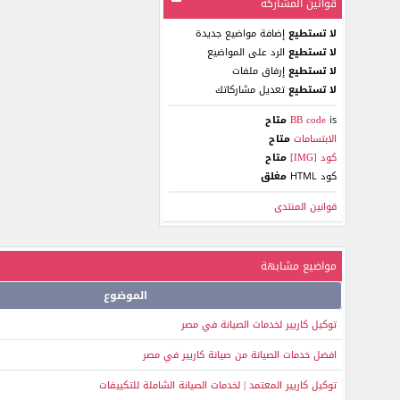
قوانين المشاركة
لا تستطيع
إضافة مواضيع جديدة
لا تستطيع
الرد على المواضيع
لا تستطيع
إرفاق ملفات
لا تستطيع
تعديل مشاركاتك
is
BB code
متاح
الابتسامات
متاح
كود [IMG]
متاح
كود HTML
مغلق
قوانين المنتدى
مواضيع مشابهة
الموضوع
توكيل كاريير لخدمات الصيانة في مصر
افضل خدمات الصيانة من صيانة كاريير في مصر
توكيل كاريير المعتمد | لخدمات الصيانة الشاملة للتكييفات