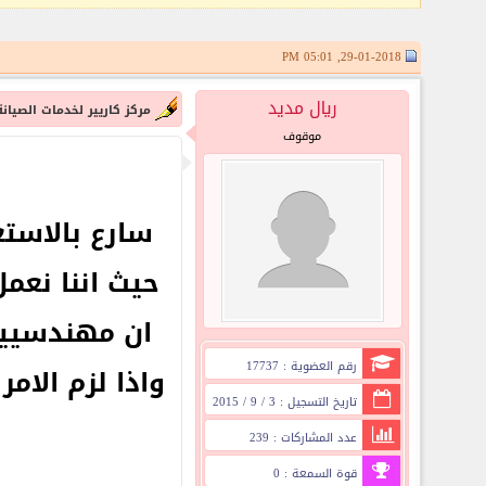
29-01-2018, 05:01 PM
ريال مديد
مركز كاريير لخدمات الصيان
موقوف
سارع بالاست
حيث اننا نعم
ان مهندسيين 
رقم العضوية : 17737
واذا لزم الام
تاريخ التسجيل : 3 / 9 / 2015
عدد المشاركات : 239
قوة السمعة : 0