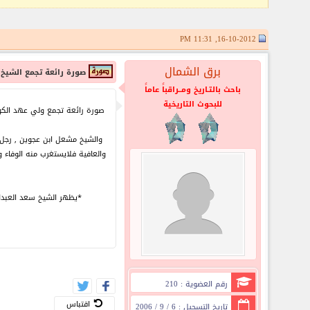
16-10-2012, 11:31 PM
برق الشمال
صورة رائعة تجمع الشيخ 
باحث بالتـاريخ ومــراقباً عاماً
للبحوث التاريخية
صورة رائعة تجمع ولي عهد الكويت
والشيخ مشعل ابن عجوين , رجل 
والعافية فلايستغرب منه الوفاء 
*يظهر الشيخ سعد العبدالل
رقم العضوية : 210
اقتباس
تاريخ التسجيل : 6 / 9 / 2006