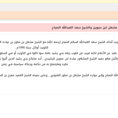
مشعل ابن عجوين والشيخ سعد العبدالله الصباح
 آنذاك الشيخ سعد العبدالله السالم الصباح (رحمه الله) مع الشيخ مشعل بن مناور بن عيادة ال
الكويت آوائل سنة 1990م .
بعيد عن الأعلام لكنه قريب من قلوب ربعه بني رشيد عامة سوا كانوا في الكويت أو في السعود
والنُبل فهو حفيد الشيخ المشهور عيادة ابن عجوين الرشيدي , أحد مشائخ بني رشيد الذين أثرو
نظره ومايتمتع به من حكمة وحنكة سياسية في زمنن غا
ه الصباح وإلى جواره الشيخ مشعل بن مناور العجوني , وعلى يمينه الشيخ العميد مفرح بن السليك