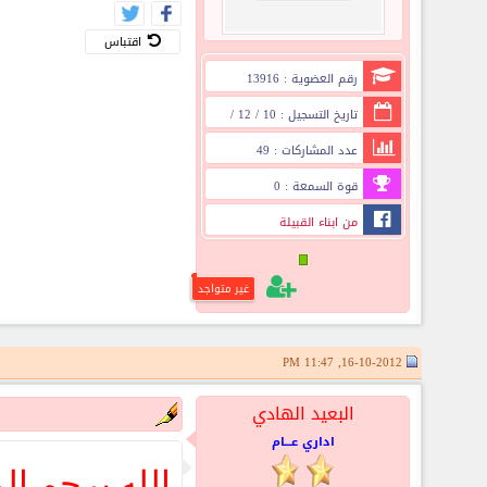
اقتباس
رقم العضوية : 13916
تاريخ التسجيل : 10 / 12 /
2011
عدد المشاركات : 49
قوة السمعة : 0
من ابناء القبيلة
غير متواجد
16-10-2012, 11:47 PM
البعيد الهادي
اداري عـــام
الله يرحم ا