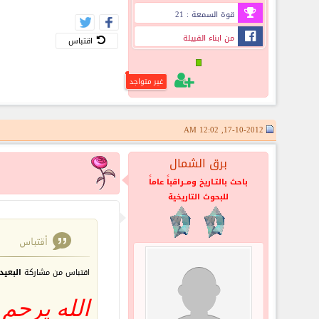
قوة السمعة : 21
من ابناء القبيلة
اقتباس
غير متواجد
17-10-2012, 12:02 AM
برق الشمال
باحث بالتـاريخ ومــراقباً عاماً
للبحوث التاريخية
اقتباس من مشاركة
البعيد
الله يرحم