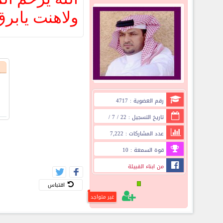
ولاهنت يابر
رقم العضوية : 4717
تاريخ التسجيل : 22 / 7 /
2008
عدد المشاركات : 7,222
قوة السمعة : 10
من ابناء القبيلة
اقتباس
غير متواجد