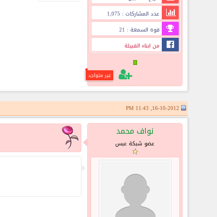
عدد المشاركات : 1,075
قوة السمعة : 21
من ابناء القبيلة
غير متواجد
16-10-2012, 11:43 PM
نواف محمد
عضو شبكة عبس