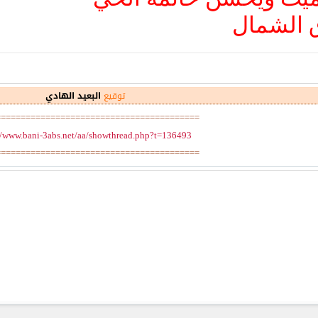
ق الشمال
توقيع
البعيد الهادي
=========================================
//www.bani-3abs.net/aa/showthread.php?t=136493
=========================================