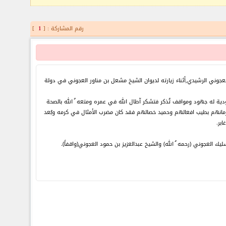
رقم المشاركة : [
1
]
عجوني الرشيدي,أثناء زيارته لديوان الشيخ مشعل بن مناور العجوني في دولة
ية له جهود ومواقف تُذكر فتشكر آطال الله في عمره ومتعه ُ الله بالصحة
ا زمانهم بطيب افعالهم وحميد خصالهم فقد كان مضرب الأمثال في كرمه وبُعد
بر.
 العجوني (رحمه ُ الله) والشيخ عبدالعزيز بن حمود العجوني(واقفاً).