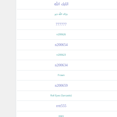
اثابك الله
جزاك الله خير
777777
n200626
n200654
n200623
n200634
Frown
n200659
Roll Eyes (Sarcastic)
rrtt555
oops