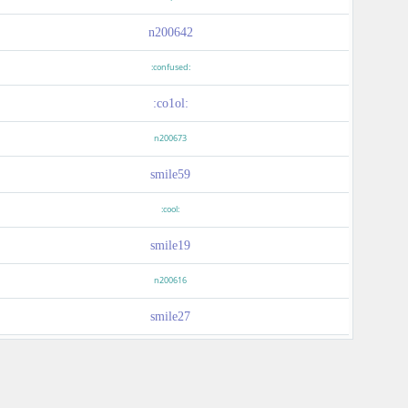
n200642
:confused:
:co1ol:
n200673
smile59
:cool:
smile19
n200616
smile27