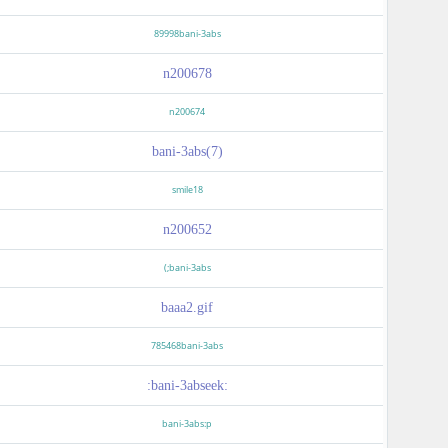
89998bani-3abs
n200678
n200674
(bani-3abs(7
smile18
n200652
bani-3abs;)
baaa2.gif
785468bani-3abs
:bani-3abseek:
bani-3abs:p