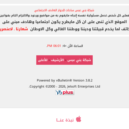
شبكة بني عبس ساحات للحوار الهادف الاجتماعي
على كل شخص تحمل مسئولية نفسه إتجاه مايقوم به
من مواضيع وردود والالتزام التام بقوانين
الموقع الذي تنص على ان كل مايطرح يكون اجتماعيا وهادف مبني على
اتف لما يخدم قبيلتنا وديننا ووطننا الغالي وكل الاوطان
شعارنا . لاعنصري
الساعة الآن +4:
06:01 PM
.
شبكة بني عبس
-
الأرشيف
-
للأعلى
Powered by vBulletin® Version 3.8.2
Copyright ©2000 - 2026, Jelsoft Enterprises Ltd.
نبذة عنــــا