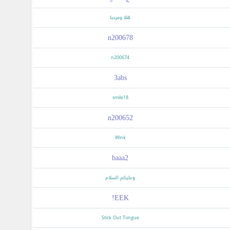
هلا ومرحبا
n200678
n200674
3abs
smile18
n200652
Wink
baaa2
وعليكم السلام
EEK!
Stick Out Tongue