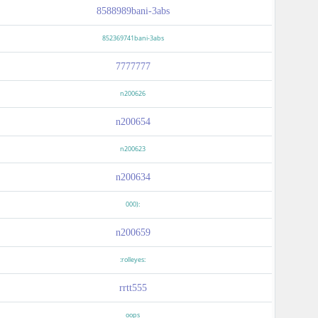
8588989bani-3abs
852369741bani-3abs
7777777
n200626
n200654
n200623
n200634
:(000
n200659
:rolleyes:
rrtt555
oops