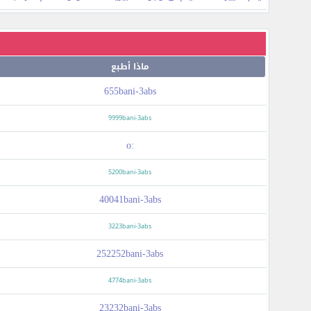
ماذا أطبع
655bani-3abs
9999bani-3abs
:o
5200bani-3abs
40041bani-3abs
3223bani-3abs
252252bani-3abs
4774bani-3abs
23232bani-3abs