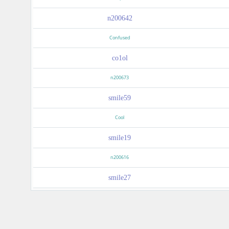
n200642
Confused
co1ol
n200673
smile59
Cool
smile19
n200616
smile27