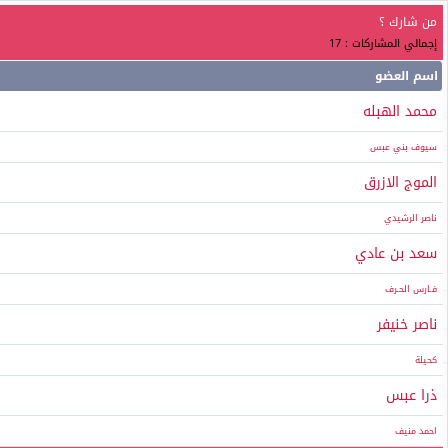
من شارك ؟
إجمالي المشاركات : 17
اسم العضو
محمد الهبله
سيوف بني عبس
الموج الازرق
ناصر الرشيدي
سعد بن عادي
فـارس الحـرف
ناصر خنيفر
كحيلة
ذرا عبس
احمد منيف