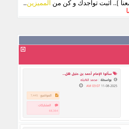
نآ ].. آثبت توآجدك و كن من
آلمميزين
..
ا
سألوا الإمام أحمد بن حنبل هل...
بواسطة :
محمد الهبله
03:07 AM
11-08-2025
المواضيع : 7,445
المشاركات :
68,364