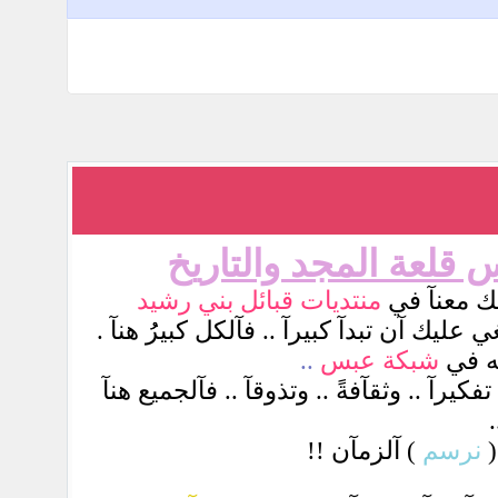
 قلعة المجد والتاريخ
ك معنآ في
منتديات
قبائل بني رشيد
ي عليك آن تبدآ كبيرآ .. فآلكل كبيرُُ هنآ .
به في
شبكة عبس
..
فكيرآ .. وثقآفةً .. وتذوقآ .. فآلجميع هنآ
.
(
نرسم
) آلزمآن !!