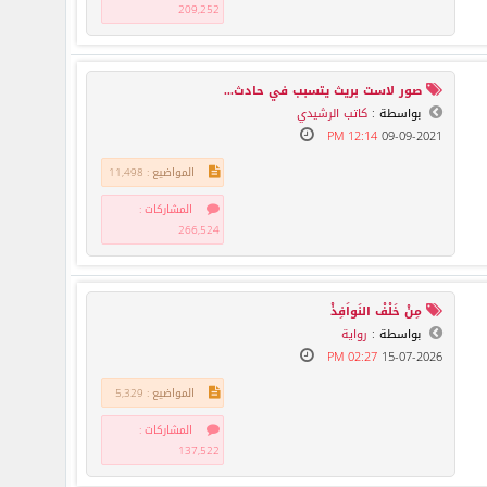
209,252
صور لاست بريث يتسبب في حادث...
بواسطة :
كاتب الرشيدي
12:14 PM
09-09-2021
المواضيع : 11,498
المشاركات :
266,524
مِنْ خَلْفْ النَواَفِذْ
بواسطة :
رواية
02:27 PM
15-07-2026
المواضيع : 5,329
المشاركات :
137,522