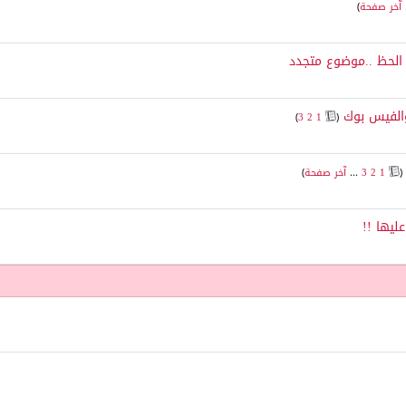
آخر صفحة
)
 الحظ ..موضوع متجدد
الفيس بوك
‏
)
3
2
1
(
(
1
2
3
...
آخر صفحة
)
ليها !!