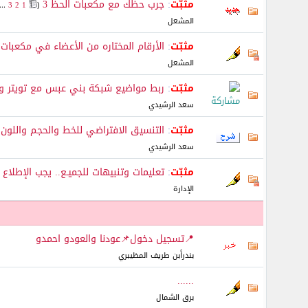
مثبّت
:
جرب حظك مع مكعبات الحظ 3
‏
...
3
2
1
(
المشعل
مثبّت
:
الأرقام المختاره من الأعضاء في مكعبات
المشعل
مثبّت
:
ربط مواضيع شبكة بني عبس مع تويتر و
سعد الرشيدي
مثبّت
:
التنسيق الافتراضي للخط والحجم واللون
‏
سعد الرشيدي
مثبّت
:
تعليمات وتنبيهات للجميـع.. يجب الإطلاع ع
الإدارة
📍تسجيل دخول📌عودنا والعودو احمدو
بندرأبن طريف المظيبري
......
برق الشمال