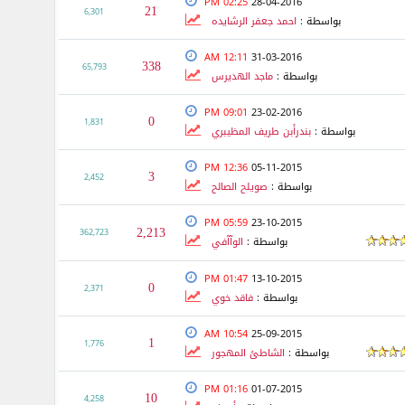
02:25 PM
28-04-2016
21
6,301
بواسطة :
احمد جعفر الرشايده
12:11 AM
31-03-2016
338
65,793
بواسطة :
ماجد الهديرس
09:01 PM
23-02-2016
0
1,831
بواسطة :
بندرأبن طريف المظيبري
12:36 PM
05-11-2015
3
2,452
بواسطة :
صويلح الصالح
05:59 PM
23-10-2015
2,213
362,723
بواسطة :
الوآآفي
01:47 PM
13-10-2015
0
2,371
بواسطة :
فاقد خوي
10:54 AM
25-09-2015
1
1,776
بواسطة :
الشاطئ المهجور
01:16 PM
01-07-2015
10
4,258