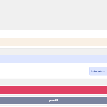
ابط بني رشيد
القسم