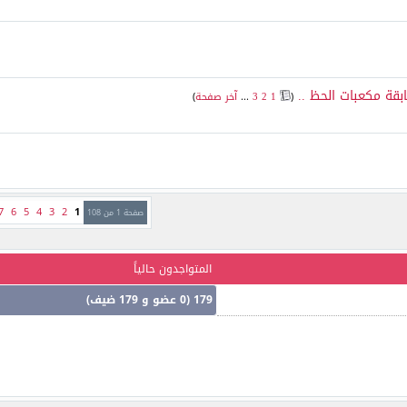
قة مكعبات الحظ ..
‏
(
1
2
3
...
آخر صفحة
)
7
6
5
4
3
2
1
صفحة 1 من 108
المتواجدون حالياً
179 (0 عضو و 179 ضيف)