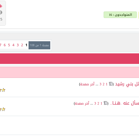
المتواجدون : 16
15
7
6
5
4
3
2
1
صفحة 1 من 108
ئل بني رشيد
‏
(
1
2
3
...
آخر صفحة
)
 عنه .هـنــا..
‏
(
1
2
3
...
آخر صفحة
)