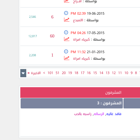
بواسطة :
أفــراح
02:39 PM
19-06-2015
6
2,546
بواسطة :
االمبدع
04:26 PM
17-05-2015
60
12,817
بواسطة :
كبرياء امراة
11:32 PM
21-01-2015
1
2,208
بواسطة :
كبرياء امراة
8
9
10
11
12
13
14
15
16
17
18
19
20
51
101
>
الاخيرة
»
المشرفون
المشرفون : 3
فاقد غاليه
,
الرساله
,
راسبه بالحب