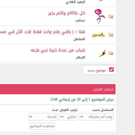
البعيد الهادي
كل عااااام وانتم بخير
سحايب
هنا > ( باقي رقم واحد فقط )لحد الآن في مساب
المشعل
شباب من عندة خبرة نبي فزعه
الاجهر
موضوع جديد
خيارات العرض
عرض المواضيع 1 إلى 20 من إجمالي 2148
التسلسل حسب
ترتيب العرض
مـنـذ