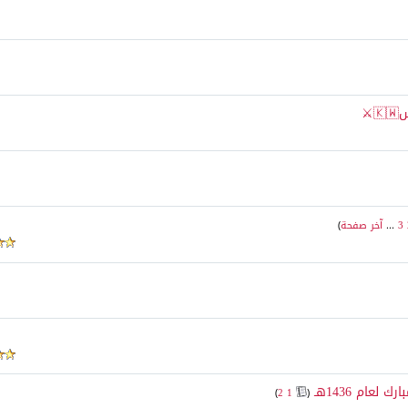
3
...
آخر صفحة
)
ام 1436هـ
‏
)
2
1
(