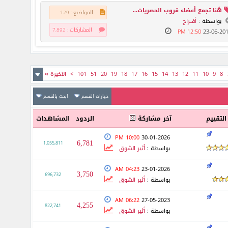
هُنا تجمع أعضاء قروب الحصريات...
المواضيع : 129
بواسطة :
أفــراح
المشاركات : 7,892
12:50 PM
23-06-20
8
9
10
11
12
13
14
15
16
17
18
19
20
51
101
>
الاخيرة
»
خيارات القسم
ابحث بالقسم
التقييم
آخر مشاركة
الردود
المشاهدات
10:00 PM
30-01-2026
6,781
1,055,811
بواسطة :
أثير الشوق
04:23 AM
23-01-2026
3,750
696,732
بواسطة :
أثير الشوق
06:22 AM
27-05-2023
4,255
822,741
بواسطة :
أثير الشوق