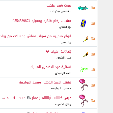
بيوت شعر ملكيه
مهندس ديكورات
مشبات رخام فاخره ومميزه 0554539874
نور الهدي
انواع متميزة من سواتر قماش ومظلات من رواد التسوير 9
ريال مديد
بَعَــ♡ــدْ الغياب 💔
قتيل الشوق
تهنئية عيد الاضحى المبارك
خاتم الرشيدي
تهنئة العيد الدكتور سعيد الرواجفه
د.سعيد الرواجفه
عبس كاااانت أيااااام ( عمار
‏
(
1
2
3
...
آخر صفحة
)
ريتال الداموك