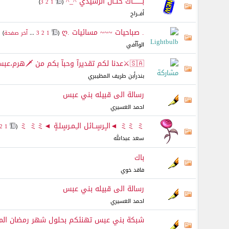
بـــــــــاك حنــان الرشيدي ^_^
‏
)
3
2
1
(
أفــراح
. صباحيات ~~~ مسائيات .ღ
‏
(
1
2
3
...
آخر صفحة
)
الوآآفي
🇸🇦⚔عدنا لكم تقديرآ وحبآ بكم من 🗡هرم،عبس🇰🇼⚔
بندرأبن طريف المظيبري
رسالة الى قبيله بني عبس
احمد العسيري
ミミ ミ ◄الـٍـرسٍــائل الـِـمـرسٍلـةٍ ◄ミ ミミ
‏
2
1
(
سعد عبدالله
باك
فاقد خوي
رسالة الى قبيله بني عبس
احمد العسيري
شبكة بني عبس تهنئكم بحلول شهر رمضان المبارك لع