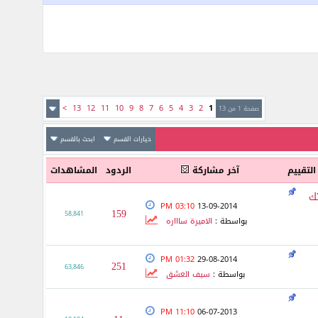
>
13
12
11
10
9
8
7
6
5
4
3
2
1
صفحة 1 من 13
خيارات القسم
ابحث بالقسم
التقييم
آخر مشاركة
الردود
المشاهدات
تك
03:10 PM
13-09-2014
159
58,841
بواسطة :
الاميرة ساااره
01:32 PM
29-08-2014
251
63,846
بواسطة :
سيف العشق
11:10 PM
06-07-2013